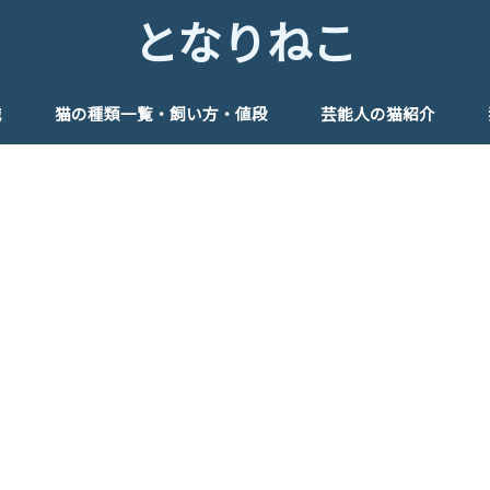
となりねこ
識
猫の種類一覧・飼い方・値段
芸能人の猫紹介
管理
めのグッズ♪
俳優
女優
タレント
モデル
アイドル
歌手
芸人