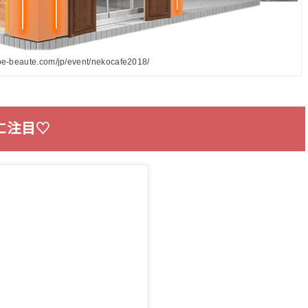
joe-beaute.com/jp/event/nekocafe2018/
に注目♡