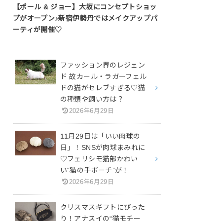
【ポール & ジョー】大坂にコンセプトショッ
プがオープン♪新宿伊勢丹ではメイクアップパ
ーティが開催♡
ファッション界のレジェン
ド 故カール・ラガーフェル
ドの猫がセレブすぎる♡猫
の種類や飼い方は？
2026年6月29日
11月29日は「いい肉球の
日」！SNSが肉球まみれに
♡フェリシモ猫部かわい
い“猫の手ポーチ”が！
2026年6月29日
クリスマスギフトにぴった
り！アナスイの“猫モチー