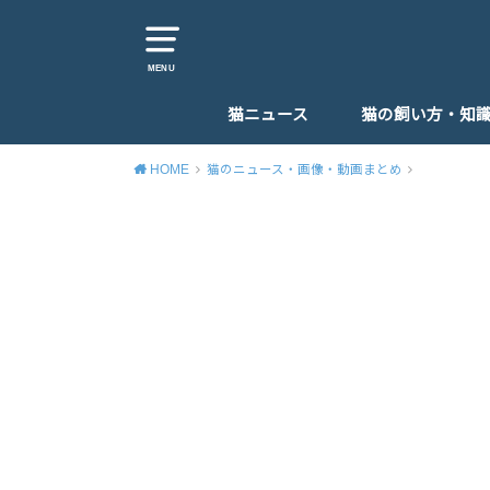
MENU
猫ニュース
猫の飼い方・知
猫カフェ・猫スポット
猫イベント・猫グッズ
猫のしつけ
猫の病気・体調
猫のエサ
猫を飼う時おすす
子猫の育て方
HOME
猫のニュース・画像・動画まとめ