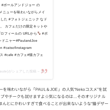
#ポールアンドジョー の
ナルメニューを味わいながらメイ
した #フォトジェニック なド
。 カフェだけの限定キットや
プロフィールの URLから
#ポ
ャー#PaulandJoe
n #catsofinstagram
 #猫ケース #cafe #カフェ#猫カフェ
beaute)がシェアした投稿 –
2018年10月月1日午前3時51分PDT
ーを味わいながら「PAUL＆JOE」の人気“Nekoコスメ”を試
ップやチークも試せますよ☆気になるのは…そのオリジナル
ほんとにかわいすぎで食べることが出来ないような“猫デザー