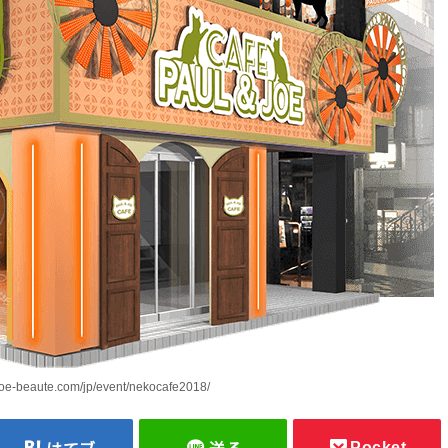
joe-beaute.com/jp/event/nekocafe2018/
Pocket