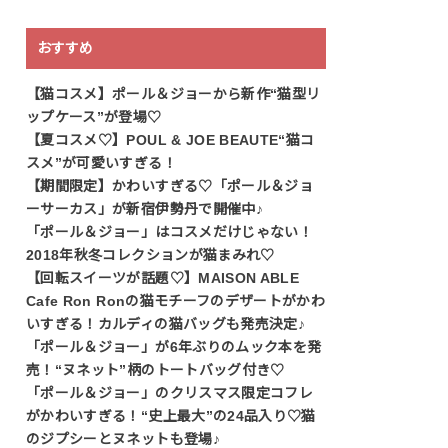
おすすめ
【猫コスメ】ポール＆ジョーから新作“猫型リ
ップケース”が登場♡
【夏コスメ♡】POUL & JOE BEAUTE“猫コ
スメ”が可愛いすぎる！
【期間限定】かわいすぎる♡「ポール＆ジョ
ーサーカス」が新宿伊勢丹で開催中♪
「ポール＆ジョー」はコスメだけじゃない！
2018年秋冬コレクションが猫まみれ♡
【回転スイーツが話題♡】MAISON ABLE
Cafe Ron Ronの猫モチーフのデザートがかわ
いすぎる！カルディの猫バッグも発売決定♪
「ポール＆ジョー」が6年ぶりのムック本を発
売！“ヌネット”柄のトートバッグ付き♡
「ポール＆ジョー」のクリスマス限定コフレ
がかわいすぎる！“史上最大”の24品入り♡猫
のジプシーとヌネットも登場♪