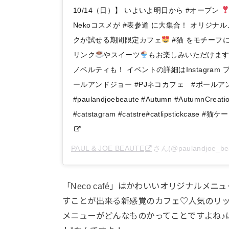
10/14（日）】 いよいよ明日から #オープン
Nekoコスメが #表参道 に大集合！ オリジ
クが試せる期間限定カフェ
#猫 をモチーフに
リンク
やスイーツ
もお楽しみいただけます
ノベルティも！ イベントの詳細はInstagram 
ールアンドジョー #PJネコカフェ #ポールアンドニ
#paulandjoebeaute #Autumn #AutumnCreatio
#catstagram #catstre#catlipstickcase
PAUL & JOE BEAUTE
さん(@paulandjoe_
「Neco café」はかわいいオリジナルメニュ
すことが出来る新感覚のカフェ♡人気のリ
メニューがどんなものかってことですよね♪