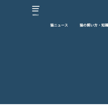
MENU
猫ニュース
猫の飼い方・知
猫カフェ・猫スポット
猫イベント・猫グッズ
猫のしつけ
猫の病気・体調
猫のエサ
猫を飼う時おすす
子猫の育て方