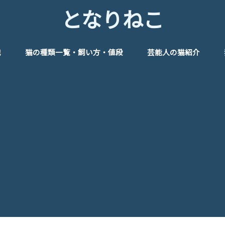
となりねこ
識
猫の種類一覧・飼い方・値段
芸能人の猫紹介
管理
めのグッズ♪
俳優
女優
タレント
モデル
アイドル
歌手
芸人