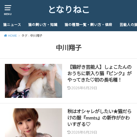
となりねこ
MENU
猫ニュース
猫の飼い方・知識
猫の種類一覧・飼い方・値段
芸能人の
HOME
タグ : 中川翔子
中川翔子
【猫好き芸能人】しょこたんの
おうちに新入り猫『ピンク』が
やってきた♡初の長毛種！
2026年6月29日
秋はオシャレがしたい★猫だら
けの服『mmts』の新作がかわ
いすぎる♡
2026年6月29日