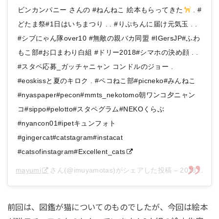
ビンカンパニー さんの #ねんねこ 絵本もらってきた
. #
どたま祭#1日はいちまつり . . #りぷちんに届け元気玉 . .
#シブにゃん隊over10 #無敵の親バカ同盟 #IGersJP#ふわ
もこ部#お口まわり白組 #ドリー2018#シマホの決め顔 . .
#スタペ応募_ガッチャニャン コンドルのジョー .
#eoskissと夏のキロク . #ペコねこ部#picneko#みんねこ
#nyaspaper#pecon#mmts_nekotomo朝ワンコ夕ニャン
コ#sippo#pelotto#スタペグラム#NEKOくらぶ
#nyancon01#ipetキュンフォト
#gingercat#catstagram#instacat
#catsofinstagram#Excellent_cats
mayumi
さん(@imuyamotas)がシェアした投稿 –
2018年 9月月1日午前1時06分PDT
前回は、図鑑が猫についてのものでしたが、今回は絵本