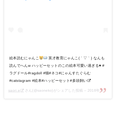
絵本読むにゃんこ
英才教育にゃんこ( ´ ▽ ` ) なんも
読んでへんw ハッピーセットのこの絵本可愛い過ぎる♥ #
ラグドール#ragdoll #猫#ネコ#にゃんすたぐらむ
#catstagram #絵本#ハッピーセット#多頭飼い
saori.e
さん(@saoneko)がシェアした投稿 –
2018年 9月月11日午前3時46分PDT