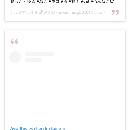
食ったら寝る #ねこ #ネコ #猫 #寝子 #cat #ねんねこ
ナカヤマナオキ
さん(@nakachang2000)がシェアした投稿 –
View this post on Instagram