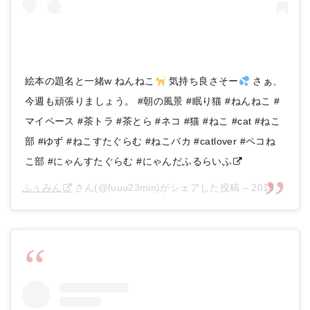
絵本の題名と一緒w ねんねこ
気持ち良さそー
さぁ、
今週も頑張りましょう。 #朝の風景 #眠り猫 #ねんねこ #
マイペース #茶トラ #茶とら #ネコ #猫 #ねこ #cat #ねこ
部 #ゆず #ねこすたぐらむ #ねこバカ #catlover #ペコね
こ部 #にゃんすたぐらむ #にゃんだふるらいふ
ふぅみん
さん(@fuuu23min)がシェアした投稿 –
2018年 9月月9日午後4時27分PDT