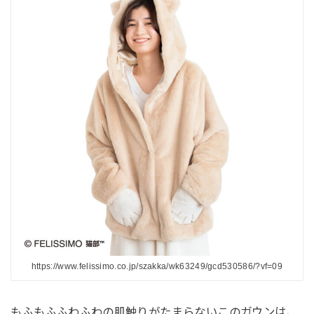
https://www.felissimo.co.jp/szakka/wk63249/gcd530586/?vf=09
もふもふふわふわの肌触りがたまらないこのガウンは、