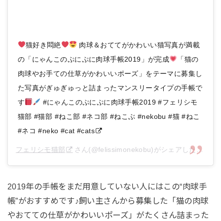
猫好き悶絶
肉球＆おててがかわいい猫写真が満載
の「にゃんこのぷにぷに肉球手帳2019」が完成
「猫の
肉球やお手ての仕草がかわいいポーズ」をテーマに募集し
た写真がぎゅぎゅっと詰まったマンスリータイプの手帳で
す
#にゃんこのぷにぷに肉球手帳2019 #フェリシモ
猫部 #猫部 #ねこ部 #ネコ部 #ねこぶ #nekobu #猫 #ねこ
#ネコ #neko #cat #cats
フェリシモ猫部
さん(@felissimonekobu)がシェアした投稿 –
2019年の手帳をまだ用意していない人にはこの“肉球手
帳”がおすすめです♪飼い主さんから募集した「猫の肉球
やおてての仕草がかわいいポーズ」がたくさん詰まった