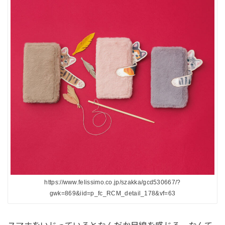
https://www.felissimo.co.jp/szakka/gcd530667/?
gwk=869&iid=p_fc_RCM_detail_178&vf=63