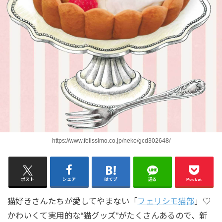
https://www.felissimo.co.jp/neko/gcd302648/
ポスト
シェア
はてブ
送る
Pocket
猫好きさんたちが愛してやまない「
フェリシモ猫部
」♡
かわいくて実用的な“猫グッズ”がたくさんあるので、新