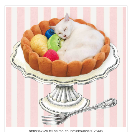
https://www.felissimo.co.jp/neko/gcd302648/