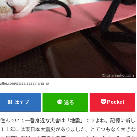
twitter.com/izaizaizaza?lang=ja
Pocket
はてブ
送る
に住んでいて一番身近な災害は「地震」ですよね。記憶に新し
０１１年には東日本大震災がありました。とてつもなく大きな