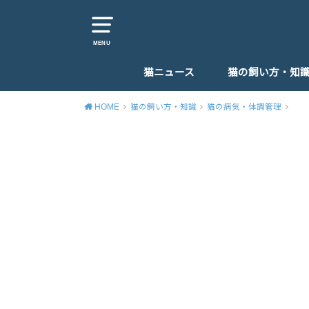
MENU
猫ニュース
猫の飼い方・知
猫カフェ・猫スポット
猫イベント・猫グッズ
猫のしつけ
猫の病気・体調
猫のエサ
猫を飼う時おすす
子猫の育て方
HOME
猫の飼い方・知識
猫の病気・体調管理