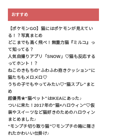
おすすめ
【ポケモンGO】猫にはポケモンが見えてい
る！？写真まとめ
どこまでも高く飛べ！無重力猫『ミルコ』っ
て知ってる？
人気自撮りアプリ「SNOW」♡猫も反応する
ってホント！？
ねこのきもちの“ふわふわ抱きクッション”に
猫たちもメロメロ♡
うちの子でもやってみたい♡“猫スプレ”まと
め
超優秀★“猫ベット”はIKEAにあった♪
ついに来た！2017年の“猫×ハロウィン”♡仮
装やスイーツなど猫好きのためのハロウィン
まとめました♪
“モンプチ切り取り猫”♡モンプチの箱に隠さ
れたかわいい仕掛け♪