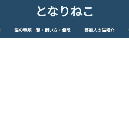
となりねこ
識
猫の種類一覧・飼い方・値段
芸能人の猫紹介
管理
めのグッズ♪
俳優
女優
タレント
モデル
アイドル
歌手
芸人