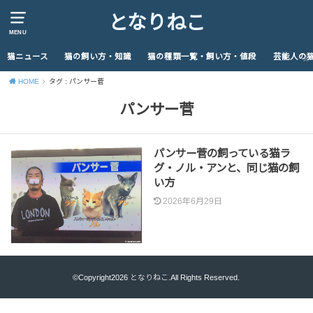
となりねこ
MENU
猫ニュース
猫の飼い方・知識
猫の種類一覧・飼い方・値段
芸能人の
HOME
タグ : パンサー菅
パンサー菅
パンサー菅の飼っている猫ラ
グ・ノル・アンと、同じ猫の飼
い方
2026年6月29日
©Copyright2026
となりねこ
.All Rights Reserved.