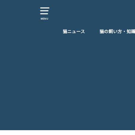
MENU
猫ニュース
猫の飼い方・知
猫カフェ・猫スポット
猫イベント・猫グッズ
猫のしつけ
猫の病気・体調
猫のエサ
猫を飼う時おすす
子猫の育て方