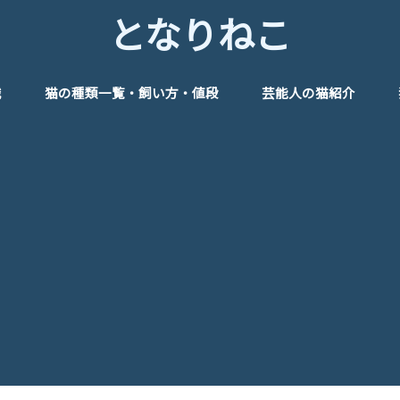
となりねこ
識
猫の種類一覧・飼い方・値段
芸能人の猫紹介
管理
めのグッズ♪
俳優
女優
タレント
モデル
アイドル
歌手
芸人