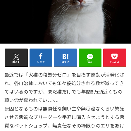
ポスト
シェア
はてブ
送る
Pocket
最近では「犬猫の殺処分ゼロ」を目指す運動が活発化さ
れ、各自治体においても年々殺処分される数が減ってき
てはいるのですが、まだ猫だけでも年間6万頭近くもの
尊い命が奪われています。
原因となるものは無責任な飼い主や無尽蔵なくらい繁殖
させる悪質なブリーダーや手軽に購入させようとする悪
質なペットショップ、無責任なその場限りのエサをあげ