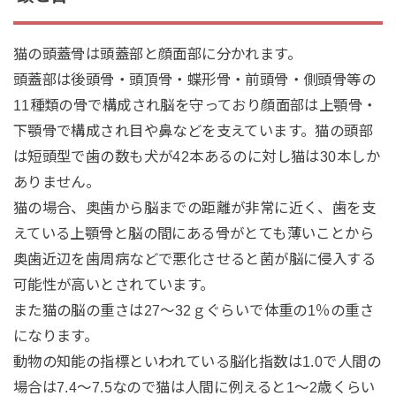
猫の頭蓋骨は頭蓋部と顔面部に分かれます。
頭蓋部は後頭骨・頭頂骨・蝶形骨・前頭骨・側頭骨等の
11種類の骨で構成され脳を守っており顔面部は上顎骨・
下顎骨で構成され目や鼻などを支えています。猫の頭部
は短頭型で歯の数も犬が42本あるのに対し猫は30本しか
ありません。
猫の場合、奥歯から脳までの距離が非常に近く、歯を支
えている上顎骨と脳の間にある骨がとても薄いことから
奥歯近辺を歯周病などで悪化させると菌が脳に侵入する
可能性が高いとされています。
また猫の脳の重さは27～32ｇぐらいで体重の1％の重さ
になります。
動物の知能の指標といわれている脳化指数は1.0で人間の
場合は7.4～7.5なので猫は人間に例えると1～2歳くらい