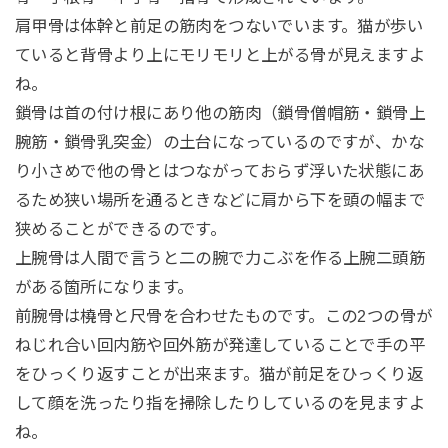
肩甲骨は体幹と前足の筋肉をつないでいます。猫が歩い
ていると背骨より上にモリモリと上がる骨が見えますよ
ね。
鎖骨は首の付け根にあり他の筋肉（鎖骨僧帽筋・鎖骨上
腕筋・鎖骨乳突金）の土台になっているのですが、かな
り小さめで他の骨とはつながっておらず浮いた状態にあ
るため狭い場所を通るときなどに肩から下を頭の幅まで
狭めることができるのです。
上腕骨は人間で言うと二の腕で力こぶを作る上腕二頭筋
がある箇所になります。
前腕骨は橈骨と尺骨を合わせたものです。この2つの骨が
ねじれ合い回内筋や回外筋が発達していることで手の平
をひっくり返すことが出来ます。猫が前足をひっくり返
して顔を洗ったり指を掃除したりしているのを見ますよ
ね。