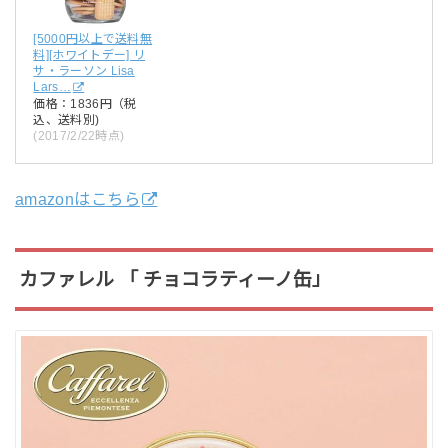
[5000円以上で送料無
料][ホワイトデー] リ
サ・ラーソン Lisa
Lars…
価格：1836円（税
込、送料別)
(2017/2/22時点)
amazonはこちら
カファレル 「 チョコラティーノ缶」