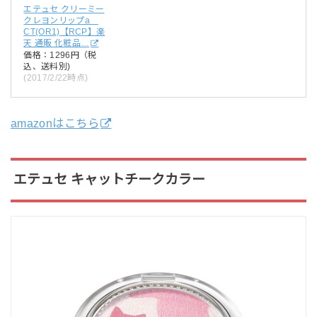
エテュセ クリーミー
クレヨンリップa
CT(OR1)【RCP】楽
天 通販 化粧品…
価格：1296円（税
込、送料別)
(2017/2/22時点)
amazonはこちら
エテュセ キャットチークカラー