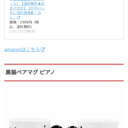
ール）【送料無料★お
まけ付き】【かわいい
のに切れ味抜群！の
し…
価格：2999円（税
込、送料無料)
(2017/2/22時点)
amazonはこちら
黒猫ペアマグ ピアノ