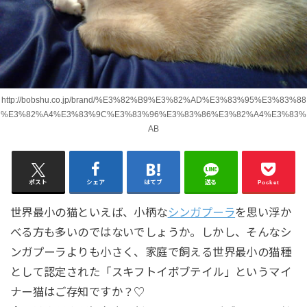
http://bobshu.co.jp/brand/%E3%82%B9%E3%82%AD%E3%83%95%E3%83%88
%E3%82%A4%E3%83%9C%E3%83%96%E3%83%86%E3%82%A4%E3%83%
AB
ポスト
シェア
はてブ
送る
Pocket
世界最小の猫といえば、小柄な
シンガプーラ
を思い浮か
べる方も多いのではないでしょうか。しかし、そんなシ
ンガプーラよりも小さく、家庭で飼える世界最小の猫種
として認定された「スキフトイボブテイル」というマイ
ナー猫はご存知ですか？♡