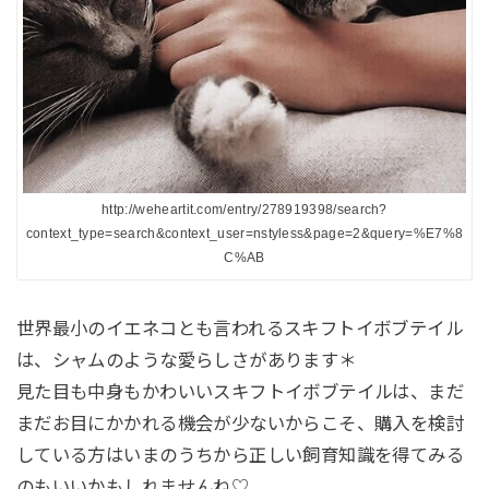
http://weheartit.com/entry/278919398/search?
context_type=search&context_user=nstyless&page=2&query=%E7%8
C%AB
世界最小のイエネコとも言われるスキフトイボブテイル
は、シャムのような愛らしさがあります＊
見た目も中身もかわいいスキフトイボブテイルは、まだ
まだお目にかかれる機会が少ないからこそ、購入を検討
している方はいまのうちから正しい飼育知識を得てみる
のもいいかもしれませんね♡