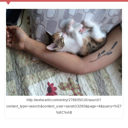
http://weheartit.com/entry/278905016/search?
context_type=search&context_user=sarah33290&page=4&query=%E7
%8C%AB