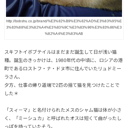
http://bobshu.co.jp/brand/%E3%82%B9%E3%82%AD%E3%83%95%E
3%83%88%E3%82%A4%E3%83%9C%E3%83%96%E3%83%86%E3
%82%A4%E3%83%AB
スキフトイボブテイルはまだまだ誕生して日が浅い猫
種。誕生のきっかけは、1980年代の中頃に、ロシアの港
町であるロストフ・ナ・ドヌ市に住んでいたリュドミー
ラさん、
夕方、仕事の帰り道端で2匹の捨て猫を見つけたことで
した＊
「スィ－マ」と名付けられたメスのシャム猫は体が小さ
く、「ミーシュカ」と呼ばれたオスは短くて曲がったし
っぽを持っていたそう。