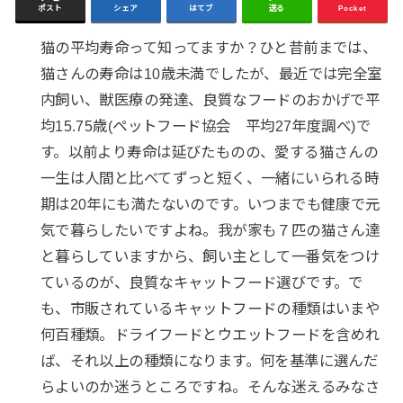
ポスト
シェア
はてブ
送る
Pocket
猫の平均寿命って知ってますか？ひと昔前までは、
猫さんの寿命は10歳未満でしたが、最近では完全室
内飼い、獣医療の発達、良質なフードのおかげで平
均15.75歳(ペットフード協会 平均27年度調べ)で
す。以前より寿命は延びたものの、愛する猫さんの
一生は人間と比べてずっと短く、一緒にいられる時
期は20年にも満たないのです。いつまでも健康で元
気で暮らしたいですよね。我が家も７匹の猫さん達
と暮らしていますから、飼い主として一番気をつけ
ているのが、良質なキャットフード選びです。で
も、市販されているキャットフードの種類はいまや
何百種類。ドライフードとウエットフードを含めれ
ば、それ以上の種類になります。何を基準に選んだ
らよいのか迷うところですね。そんな迷えるみなさ